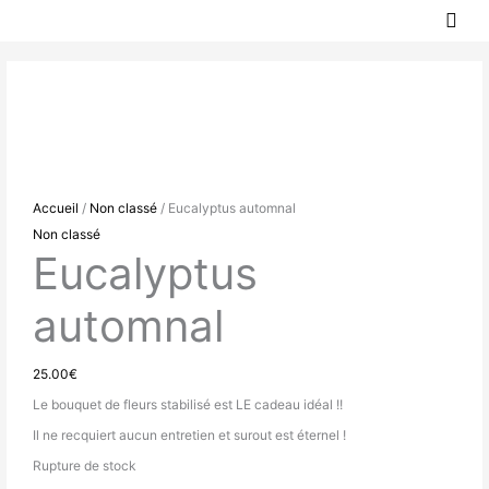
MEN
Aller
PRIN
au
contenu
Accueil
/
Non classé
/ Eucalyptus automnal
Non classé
Eucalyptus
automnal
25.00
€
Le bouquet de fleurs stabilisé est LE cadeau idéal !!
Il ne recquiert aucun entretien et surout est éternel !
Rupture de stock